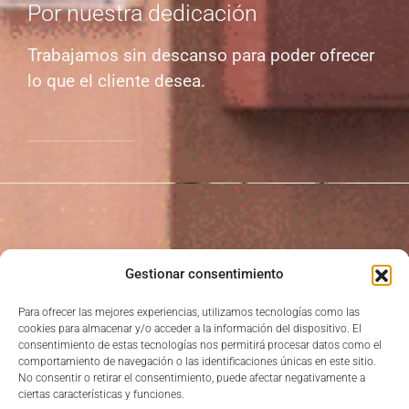
Por nuestra dedicación
Trabajamos sin descanso para poder ofrecer
lo que el cliente desea.
Gestionar consentimiento
Para ofrecer las mejores experiencias, utilizamos tecnologías como las
Avinguda del País Valencià, 33, Bajo, 46117 Bétera,
cookies para almacenar y/o acceder a la información del dispositivo. El
Valencia
consentimiento de estas tecnologías nos permitirá procesar datos como el
comportamiento de navegación o las identificaciones únicas en este sitio.
No consentir o retirar el consentimiento, puede afectar negativamente a
ciertas características y funciones.