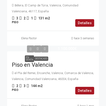
Bétera, El Camp de Túria, Valencia, Comunidad
Valenciana, 46117, España
3
2
1
131
m2
PISO
Detalles
Elena Pastor
hace 3 semanas
1.100.000€
EN
DESTACADO
VENTA
Piso en Valencia
el Pla del Remei, Ensanche, Valencia, Comarca de Valencia,
Valencia, Comunidad Valenciana, 46004, España
2
3
144
m2
PISO
Detalles
Elena Pastor
hace 1 mes