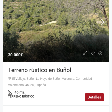
30.000€
Terreno rústico en Buñol
El Vallejo, Buñol, La Hoya de Buñol, Valencia, Comunidad
Valenciana, 46360, España
46
m2
TERRENO RÚSTICO
Detalles