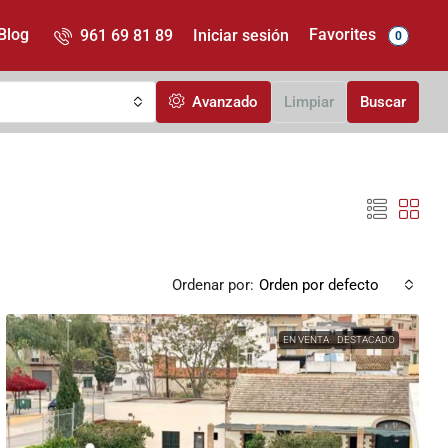
Favorites
Blog
961 69 81 89
Iniciar sesión
0
Avanzado
Limpiar
Buscar
Ordenar por:
Orden por defecto
EN VENTA
DESTACADO