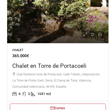
CHALET
365.000€
Chalet en Torre de Portacoeli
Club frontenis torre de Portacoeli, Calle Toledo, Urbanización
La Torre de Porta-Coeli, Serra, El Camp de Túria, Valencia,
Comunidad Valenciana, 46169, España
6
3
1041
m2
Correo