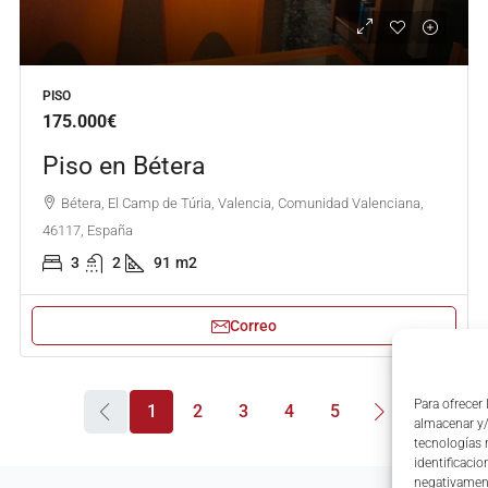
PISO
175.000€
Piso en Bétera
Bétera, El Camp de Túria, Valencia, Comunidad Valenciana,
46117, España
3
2
91
m2
Correo
Para ofrecer
1
2
3
4
5
almacenar y/
tecnologías 
identificacio
negativament