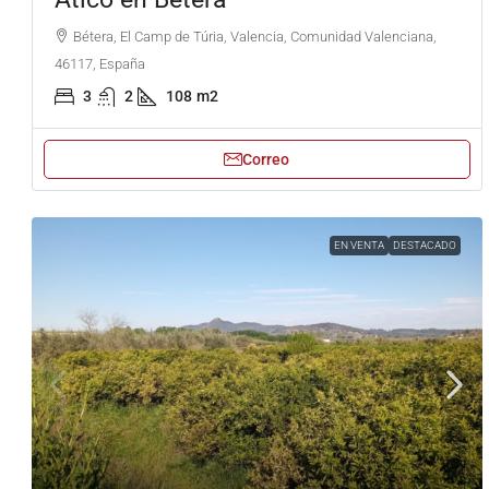
Bétera, El Camp de Túria, Valencia, Comunidad Valenciana,
46117, España
3
2
108
m2
Correo
EN VENTA
DESTACADO