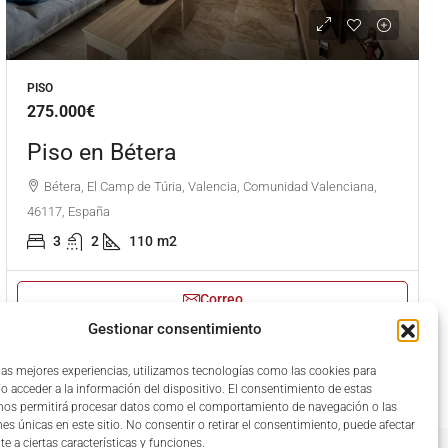
PISO
275.000€
Piso en Bétera
Bétera, El Camp de Túria, Valencia, Comunidad Valenciana,
46117, España
3
2
110
m2
Correo
Gestionar consentimiento
 las mejores experiencias, utilizamos tecnologías como las cookies para
o acceder a la información del dispositivo. El consentimiento de estas
nos permitirá procesar datos como el comportamiento de navegación o las
nes únicas en este sitio. No consentir o retirar el consentimiento, puede afectar
e a ciertas características y funciones.