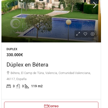
DUPLEX
330.000€
Dúplex en Bétera
Bétera, El Camp de Túria, Valencia, Comunidad Valenciana,
46117, España
3
3
119
m2
Correo