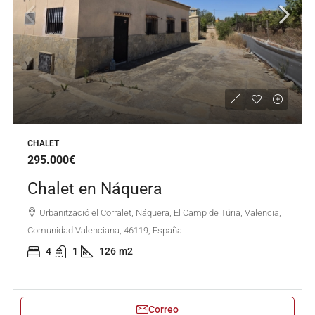
CHALET
295.000€
Chalet en Náquera
Urbanització el Corralet, Náquera, El Camp de Túria, Valencia,
Comunidad Valenciana, 46119, España
4
1
126
m2
Correo