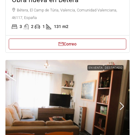
Bétera, El Camp de Túria, Valencia, Comunidad Valenciana,
46117, España
3
2
1
131
m2
Correo
EN VENTA
DESTACADO