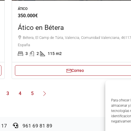
ÁTICO
350.000€
Ático en Bétera
Bétera, El Camp de Túria, Valencia, Comunidad Valenciana, 46117
España
3
2
115
m2
Correo
3
4
5
Para ofrecer
almacenar y/
tecnologías 
identificacio
negativament
6117
961 69 81 89