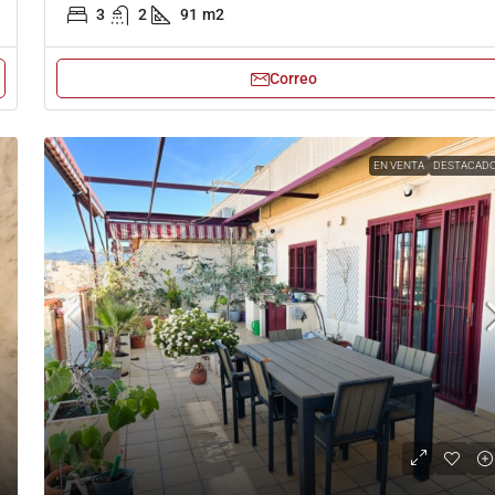
3
2
91
m2
Correo
EN VENTA
DESTACAD