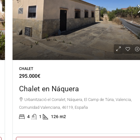
CHALET
295.000€
Chalet en Náquera
Urbanització el Corralet, Náquera, El Camp de Túria, Valencia,
Comunidad Valenciana, 46119, España
4
1
126
m2