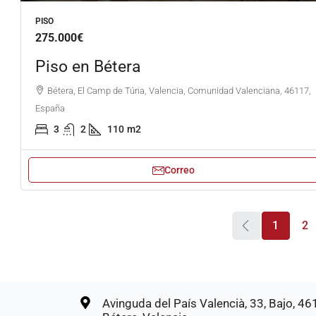
PISO
275.000€
Piso en Bétera
Bétera, El Camp de Túria, Valencia, Comunidad Valenciana, 46117,
España
3
2
110
m2
Correo
1
2
Avinguda del País Valencià, 33, Bajo, 4