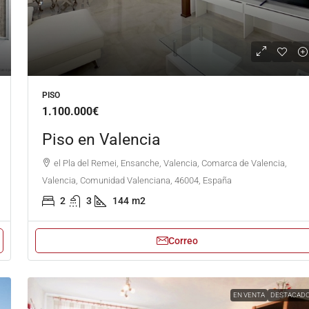
PISO
1.100.000€
Piso en Valencia
el Pla del Remei, Ensanche, Valencia, Comarca de Valencia,
Valencia, Comunidad Valenciana, 46004, España
2
3
144
m2
Correo
EN VENTA
DESTACAD