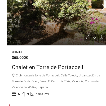
CHALET
365.000€
Chalet en Torre de Portacoeli
Club frontenis torre de Portacoeli, Calle Toledo, Urbanización La
Torre de Porta-Coeli, Serra, El Camp de Túria, Valencia, Comunidad
Valenciana, 46169, España
6
3
1041
m2