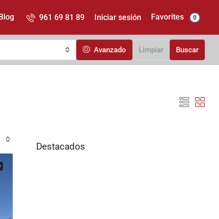
Favorites
Blog
961 69 81 89
Iniciar sesión
0
Avanzado
Limpiar
Buscar
Destacados
O