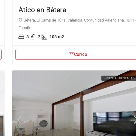
Ático en Bétera
Bétera, El Camp de Túria, Valencia, Comunidad Valenciana, 46117
España
3
2
108
m2
Correo
EN VENTA
DESTACAD