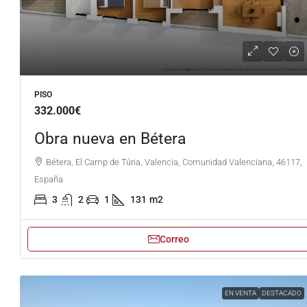
PISO
332.000€
Obra nueva en Bétera
Bétera, El Camp de Túria, Valencia, Comunidad Valenciana, 46117,
España
3
2
1
131
m2
Correo
EN VENTA
DESTACADO