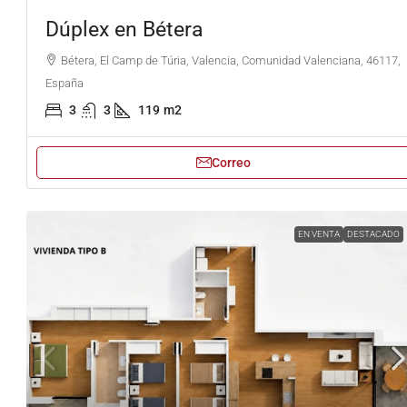
Dúplex en Bétera
Bétera, El Camp de Túria, Valencia, Comunidad Valenciana, 46117,
España
3
3
119
m2
Correo
EN VENTA
DESTACADO