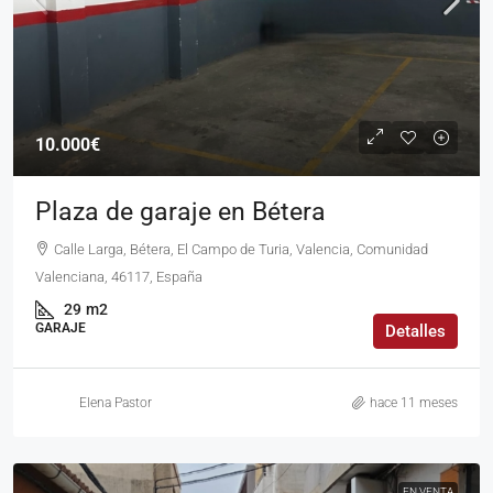
10.000€
Plaza de garaje en Bétera
Calle Larga, Bétera, El Campo de Turia, Valencia, Comunidad
Valenciana, 46117, España
29
m2
GARAJE
Detalles
Elena Pastor
hace 11 meses
EN VENTA