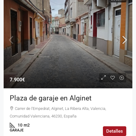
7.900€
Plaza de garaje en Alginet
Carrer de l'Empedrat, Alginet, La Ribera Alta, Valencia,
Comunidad Valenciana, 46230, España
10
m2
GARAJE
Detalles