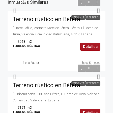
Inmuebles Similares
13.000€
Terreno rústico en Bétera
EN VENTA
DESTACADO
Torre Bofilla, Variante Norte de Bétera, Bétera, El Camp de
Túria, Valencia, Comunidad Valenciana, 46117, España
2063
m2
TERRENO RÚSTICO
Detalles
Elena Pastor
hace 5 meses
36.000€
Terreno rústico en Bétera
EN VENTA
DESTACADO
Urbanización El Brucar, Bétera, El Camp de Túria, Valencia,
Comunidad Valenciana, España
7171
m2
TERRENO RÚSTICO
Detalles