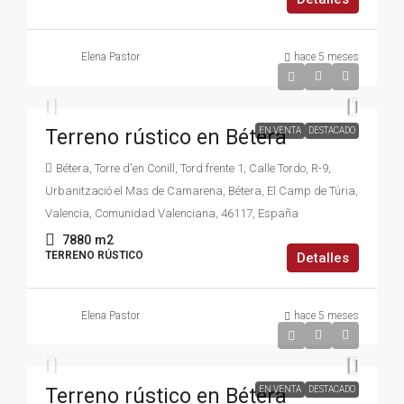
Elena Pastor
hace 5 meses
36.000€
Terreno rústico en Bétera
EN VENTA
DESTACADO
Bétera, Torre d'en Conill, Tord frente 1, Calle Tordo, R-9,
Urbanització el Mas de Camarena, Bétera, El Camp de Túria,
Valencia, Comunidad Valenciana, 46117, España
7880
m2
TERRENO RÚSTICO
Detalles
Elena Pastor
hace 5 meses
17.000€
Terreno rústico en Bétera
EN VENTA
DESTACADO