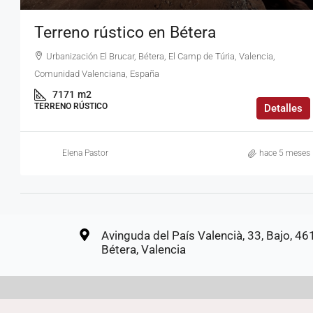
Terreno rústico en Bétera
Urbanización El Brucar, Bétera, El Camp de Túria, Valencia,
Comunidad Valenciana, España
7171
m2
TERRENO RÚSTICO
Detalles
Elena Pastor
hace 5 meses
Avinguda del País Valencià, 33, Bajo, 4
Bétera, Valencia