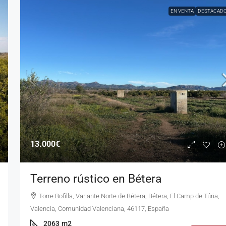
EN VENTA
DESTACAD
13.000€
Terreno rústico en Bétera
Torre Bofilla, Variante Norte de Bétera, Bétera, El Camp de Túria,
Valencia, Comunidad Valenciana, 46117, España
2063
m2