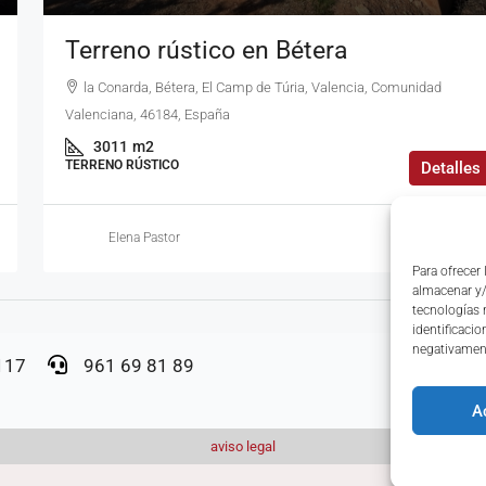
Terreno rústico en Bétera
la Conarda, Bétera, El Camp de Túria, Valencia, Comunidad
Valenciana, 46184, España
3011
m2
TERRENO RÚSTICO
Detalles
Elena Pastor
hace 5 mese
Para ofrecer
almacenar y/
tecnologías 
identificacio
negativament
6117
961 69 81 89
A
aviso legal