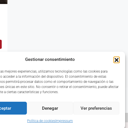
Gestionar consentimiento
s
 las mejores experiencias, utilizamos tecnologías como las cookies para
o acceder a la información del dispositivo. El consentimiento de estas
nos permitirá procesar datos como el comportamiento de navegación o las
nes únicas en este sitio. No consentir o retirar el consentimiento, puede afectar
e a ciertas características y funciones.
Reseñas
ceptar
Denegar
Ver preferencias
Política de cookies
Impressum
diseño web: pixelcero.com