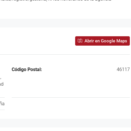
Abrir en Google Maps
Código Postal:
46117
,
ad
ña