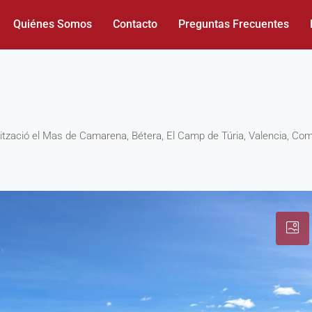
Quiénes Somos
Contacto
Preguntas Frecuentes
rbanització el Mas de Camarena, Bétera, El Camp de Túria, Valencia, 