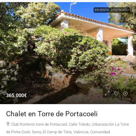
EN VENTA
DESTACADO
365.000€
Chalet en Torre de Portacoeli
Club frontenis torre de Portacoeli, Calle Toledo, Urbanización La Torre
de Porta-Coeli, Serra, El Camp de Túria, Valencia, Comunidad