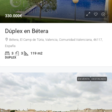
330.000€
Dúplex en Bétera
Bétera, El Camp de Túria, Valencia, Comunidad Valenciana, 46117,
España
3
3
119
m2
DUPLEX
EN VENTA
DESTACADO