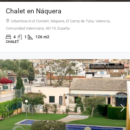
Chalet en Náquera
Urbanització el Corralet, Náquera, El Camp de Túria, Valencia,
Comunidad Valenciana, 46119, España
4
1
126
m2
CHALET
EN VENTA
DESTACADO