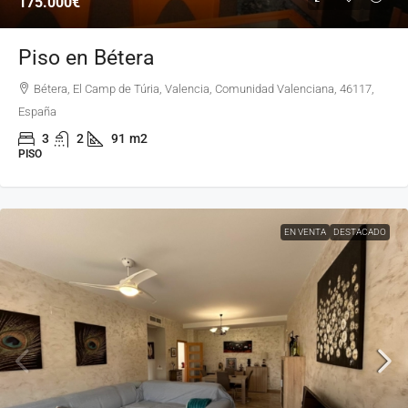
175.000€
Piso en Bétera
Bétera, El Camp de Túria, Valencia, Comunidad Valenciana, 46117,
España
3
2
91
m2
PISO
EN VENTA
DESTACADO