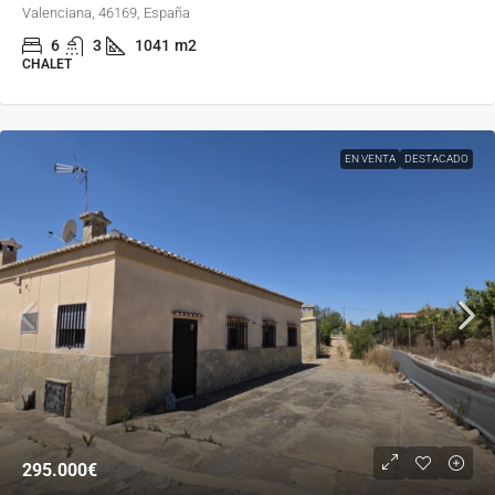
Valenciana, 46169, España
6
3
1041
m2
CHALET
EN VENTA
DESTACADO
295.000€