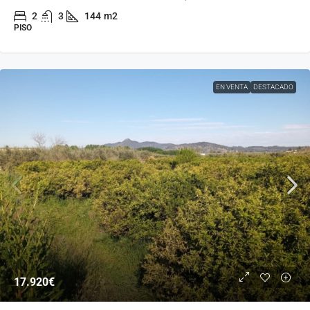
2
3
144
m2
PISO
EN VENTA
DESTACADO
17.920€