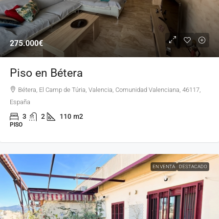
275.000€
Piso en Bétera
Bétera, El Camp de Túria, Valencia, Comunidad Valenciana, 46117,
España
3
2
110
m2
PISO
EN VENTA
DESTACADO