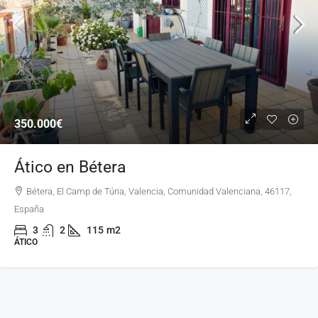
350.000€
Ático en Bétera
Bétera, El Camp de Túria, Valencia, Comunidad Valenciana, 46117,
España
3
2
115
m2
ÁTICO