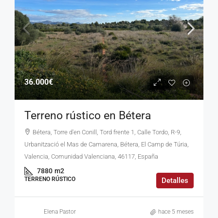
36.000€
Terreno rústico en Bétera
Bétera, Torre d'en Conill, Tord frente 1, Calle Tordo, R-9,
Urbanització el Mas de Camarena, Bétera, El Camp de Túria,
Valencia, Comunidad Valenciana, 46117, España
7880
m2
TERRENO RÚSTICO
Detalles
Elena Pastor
hace 5 meses